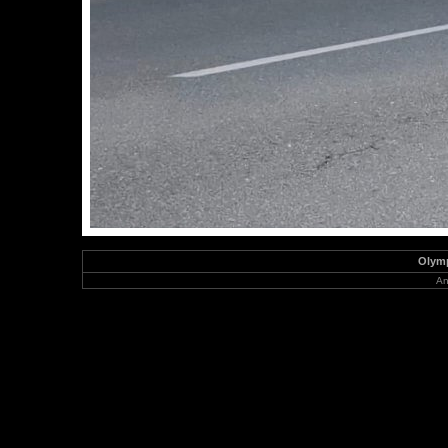
Olymp
An