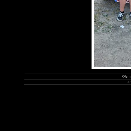
Olymp
An